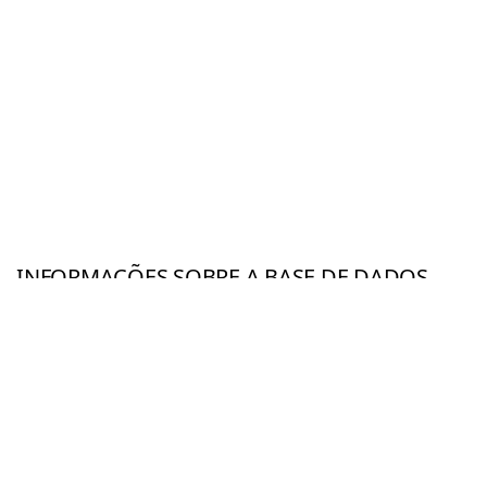
INFORMAÇÕES SOBRE A BASE DE DADOS
UTILIZADA NESSA VISUALIZAÇÃO
Dados coletados e tratados pela
Comex Stat
. O conjunto de
dados Comex reúne dados extraídos do Siscomex (Sistema
Integrado de Comércio Exterio), que é um banco de dados