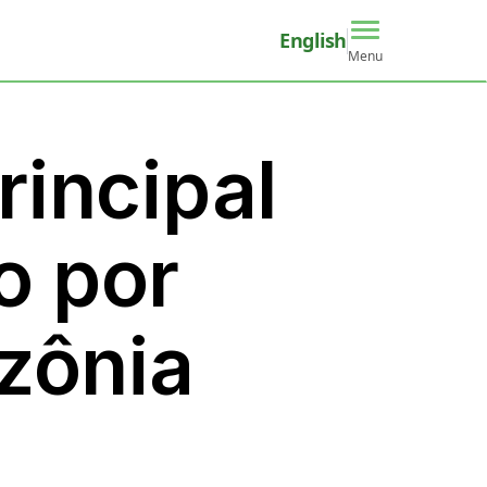
English
Menu
incipal
o por
zônia